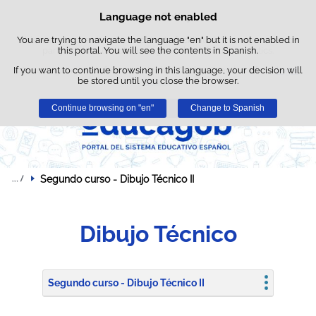
Searc
Language not enabled
Cookie Policy
Skip to content
box
You are trying to navigate the language "en" but it is not enabled in
This website uses its own cookies to facilitate browsing and third-
party cookies to obtain usage and satisfaction statistics.
this portal. You will see the contents in Spanish.
If you want to continue browsing in this language, your decision will
You can get more information in the "Cookies" section of our
legal
be stored until you close the browser.
notice
.
Continue browsing on "en"
Accept
Reject
Change to Spanish
Segundo curso - Dibujo Técnico II
Dibujo Técnico
Segundo curso - Dibujo Técnico II