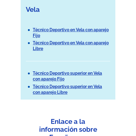
Vela
Técnico Deportivo en Vela con aparejo
Fijo
Técnico Deportivo en Vela con aparejo
Libre
Técnico Deportivo superior en Vela
con aparejo Fijo
Técnico Deportivo superior en Vela
con aparejo Libre
Enlace a la
información sobre