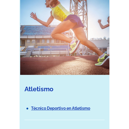
Atletismo
Técnico Deportivo en Atletismo