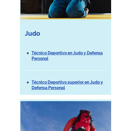
Judo
Técnico Deportivo en Judo y Defensa
Personal
Técnico Deportivo superior en Judo y
Defensa Personal