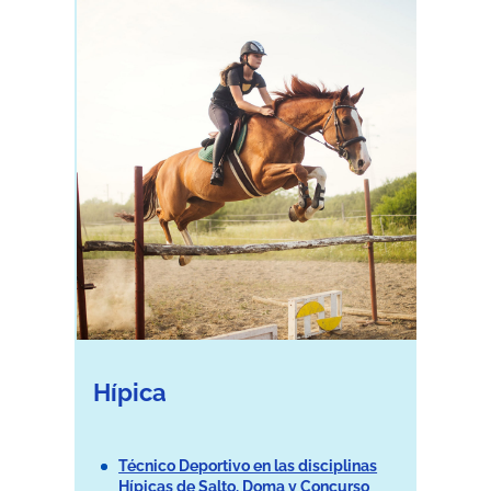
Hípica
Técnico Deportivo en las disciplinas
Hípicas de Salto, Doma y Concurso