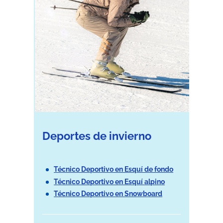
Deportes de invierno
Técnico Deportivo en Esquí de fondo
Técnico Deportivo en Esquí alpino
Técnico Deportivo en Snowboard