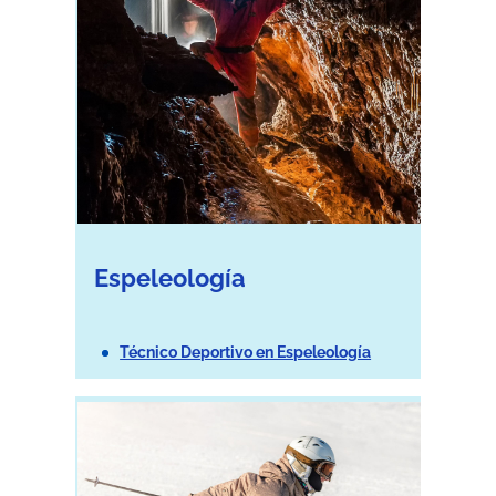
Espeleología
Técnico Deportivo en Espeleología