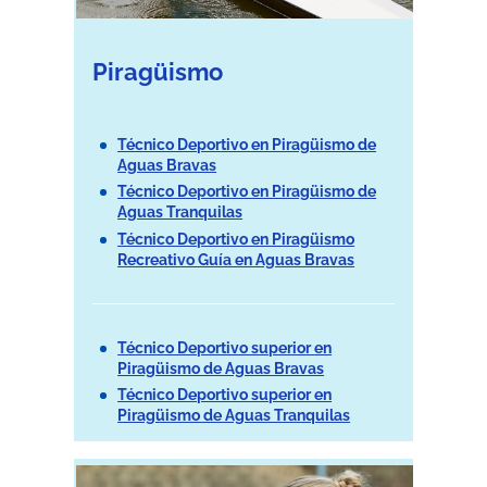
Piragüismo
Técnico Deportivo en Piragüismo de
Aguas Bravas
Técnico Deportivo en Piragüismo de
Aguas Tranquilas
Técnico Deportivo en Piragüismo
Recreativo Guía en Aguas Bravas
Técnico Deportivo superior en
Piragüismo de Aguas Bravas
Técnico Deportivo superior en
Piragüismo de Aguas Tranquilas