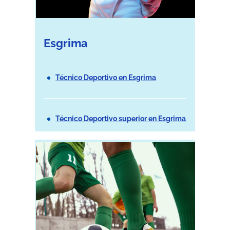
Esgrima
Técnico Deportivo en Esgrima
Técnico Deportivo superior en Esgrima