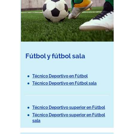
Fútbol y fútbol sala
Técnico Deportivo en Fútbol
Técnico Deportivo en Fútbol sala
Técnico Deportivo superior en Fútbol
Técnico Deportivo superior en Fútbol
sala