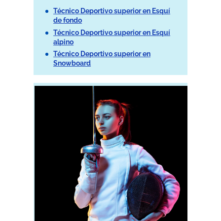
Técnico Deportivo superior en Esquí
de fondo
Técnico Deportivo superior en Esquí
alpino
Técnico Deportivo superior en
Snowboard