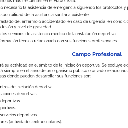
esiones más frecuentes en el Fútbol Sala.
so necesario la asistencia de emergencia siguiendo los protocolos y 
isponibilidad de la asistencia sanitaria existente.
traslado del enfermo o accidentado, en caso de urgencia, en condi
 lesión y nivel de gravedad.
los servicios de asistencia médica de la instalación deportiva.
nformación técnica relacionada con sus funciones profesionales.
Campo Profesional
rá su actividad en el ámbito de la iniciación deportiva. Se excluye 
rá siempre en el seno de un organismo público o privado relacionado c
as donde pueden desarrollar sus funciones son:
tros de iniciación deportiva.
iaciones deportivas.
deportivas.
portivos.
ervicios deportivos.
ares (actividades extraescolares).