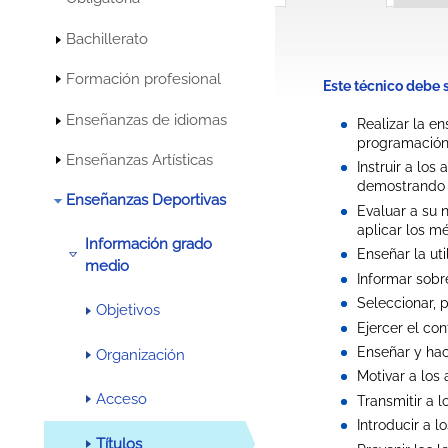
Bachillerato
Formación profesional
Este técnico debe 
Enseñanzas de idiomas
Realizar la e
programación 
Enseñanzas Artísticas
Instruir a los
demostrando l
Enseñanzas Deportivas
Evaluar a su n
aplicar los m
Información grado
Enseñar la uti
medio
Informar sobr
Seleccionar, 
Objetivos
Ejercer el co
Enseñar y hac
Organización
Motivar a los 
Acceso
Transmitir a l
Introducir a l
Títulos