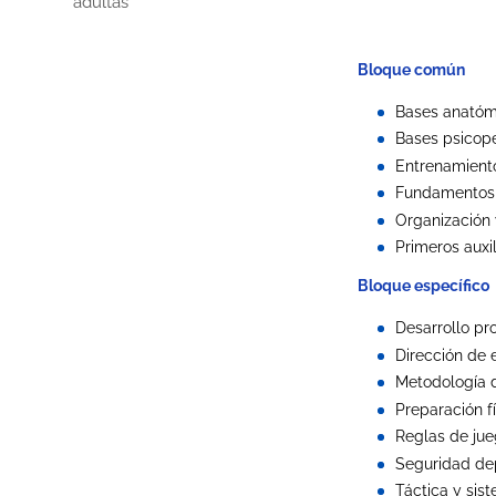
adultas
Bloque común
Bases anatómi
Bases psicop
Entrenamient
Fundamentos 
Organización 
Primeros auxil
Bloque específico
Desarrollo pr
Dirección de 
Metodología d
Preparación fí
Reglas de ju
Seguridad de
Táctica y sis