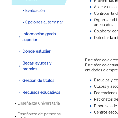
Prevenir las l
Aplicar en ca
Evaluación
Controlar la d
Organizar el 
Opciones al terminar
adecuado a la
Colaborar con 
Información grado
Detectar la i
superior
Dónde estudiar
Este técnico ejerce
Becas, ayudas y
Este técnico actua
premios
entidades o empres
Escuelas y cen
Gestión de títulos
Clubes y asoc
Recursos educativos
Federaciones 
Patronatos de
Enseñanza universitaria
Empresas de s
Centros escol
Enseñanza de personas