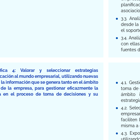
planific
asociaci
3.3. Ana
desde la 
el soport
3.4. Anal
con ellas
fuentes 
fica 4: Valorar y seleccionar estrategias
cación al mundo empresarial, utilizando nuevas
la información que se genera tanto en el ámbito
4.1. Gest
 de la empresa, para gestionar eficazmente la
toma de d
ia en el proceso de toma de decisiones y su
ámbito 
estrateg
4.2. Sel
empresa
faciliten
misma a 
4.3. Exp
utilizan