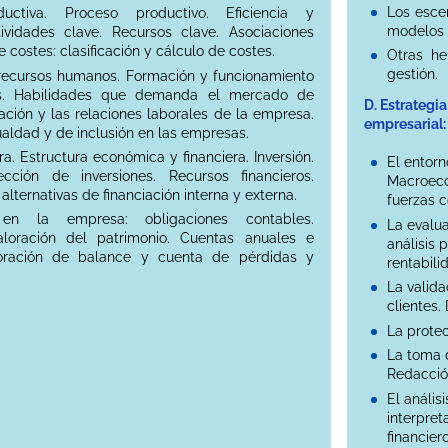
Los escen
uctiva. Proceso productivo. Eficiencia y
modelos 
tividades clave. Recursos clave. Asociaciones
e costes: clasificación y cálculo de costes.
Otras he
gestión.
 recursos humanos. Formación y funcionamiento
es. Habilidades que demanda el mercado de
D. Estrategi
tación y las relaciones laborales de la empresa.
empresarial:
ualdad y de inclusión en las empresas.
ra. Estructura económica y financiera. Inversión.
El entorn
cción de inversiones. Recursos financieros.
Macroeco
 alternativas de financiación interna y externa.
fuerzas c
en la empresa: obligaciones contables.
La evalu
loración del patrimonio. Cuentas anuales e
análisis 
boración de balance y cuenta de pérdidas y
rentabili
La valida
clientes.
La protec
La toma d
Redacció
El anális
interpret
financiero