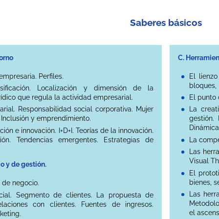
Saberes básicos
torno
C. Herramien
empresaria. Perfiles.
El lienz
bloques, 
ificación. Localización y dimensión de la
ídico que regula la actividad empresarial.
El punto 
rial. Responsabilidad social corporativa. Mujer
La creat
Inclusión y emprendimiento.
gestión.
Dinámica
ción e innovación. I+D+I. Teorías de la innovación.
ión. Tendencias emergentes. Estrategias de
La compe
Las herr
Visual Th
o y de gestión.
El protot
bienes, s
de negocio.
Las herr
cial. Segmento de clientes. La propuesta de
Metodolog
elaciones con clientes. Fuentes de ingresos.
el ascens
keting.