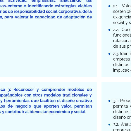
a actividad empresarial, analizando las
sas-entorno e identificando estrategias viables
2.1. Val
rios de responsabilidad social corporativa, de la
sostenib
ón, para valorar la capacidad de adaptación de
exigenci
social y 
2.2. Con
funcion
relacion
de sus pr
2.3. Iden
empresa d
distinta
implicaci
fica 3: Reconocer y comprender modelos de
parándolos con otros modelos tradicionales y
y herramientas que faciliten el diseño creativo
3.1. Pro
os de negocio que aporten valor, permitan
permita 
 y contribuir al bienestar económico y social.
distinto
diseño cr
3.2. Anal
empresa