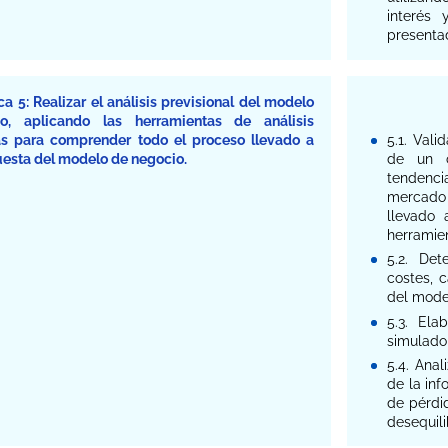
interés
presenta
 5: Realizar el análisis previsional del modelo
o, aplicando las herramientas de análisis
as para comprender todo el proceso llevado a
5.1. Val
uesta del modelo de negocio.
de un c
tendenci
mercado
llevado 
herramien
5.2. Det
costes, c
del mode
5.3. Ela
simulado 
5.4. Anal
de la in
de pérdid
desequili