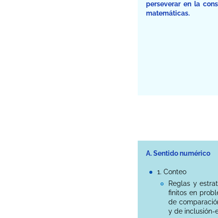
perseverar en la cons
matemáticas.
A. Sentido numérico
1. Conteo
Reglas y estra
finitos en prob
de comparación,
y de inclusión-