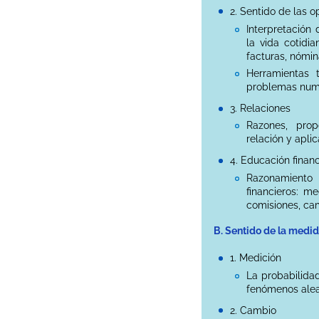
2. Sentido de las 
Interpretación
la vida cotidi
facturas, nómina
Herramientas 
problemas num
3. Relaciones
Razones, prop
relación y apli
4. Educación financ
Razonamiento 
financieros: m
comisiones, cam
B. Sentido de la medi
1. Medición
La probabilida
fenómenos alea
2. Cambio