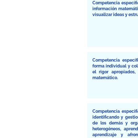
Competencia específi
información matemátic
visualizar ideas y es
Competencia específ
forma individual y col
el rigor apropiados,
matemático.
Competencia específic
identificando y gesti
de los demás y orga
heterogéneos, apren
aprendizaje y afro