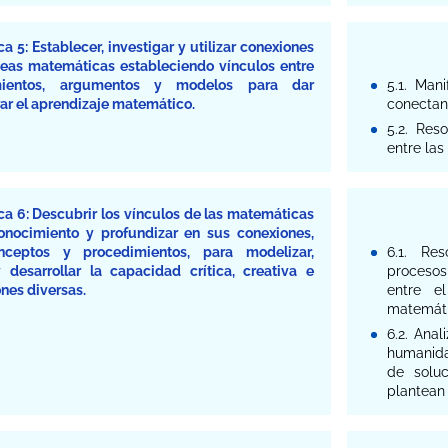
 5: Establecer, investigar y utilizar conexiones
ideas matemáticas estableciendo vínculos entre
imientos, argumentos y modelos para dar
5.1. Man
rar el aprendizaje matemático.
conectan
5.2. Res
entre las
a 6: Descubrir los vínculos de las matemáticas
onocimiento y profundizar en sus conexiones,
onceptos y procedimientos, para modelizar,
6.1. Res
 desarrollar la capacidad crítica, creativa e
procesos
nes diversas.
entre e
matemáti
6.2. Ana
humanida
de soluc
plantean 