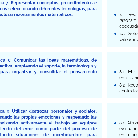
ca 7: Representar conceptos, procedimientos e
os seleccionando diferentes tecnologías, para
tructurar razonamientos matemáticos.
7.1. Rep
razonami
adecuada
7.2. Sel
valorando
ica 8: Comunicar las ideas matemáticas, de
ectiva, empleando el soporte, la terminología y
 para organizar y consolidar el pensamiento
8.1. Mos
empleando
8.2. Rec
contextos
a 9: Utilizar destrezas personales y sociales,
onando las propias emociones y respetando las
nizando activamente el trabajo en equipos
9.1. Afro
diendo del error como parte del proceso de
evaluan
ntando situaciones de incertidumbre, para
emocione