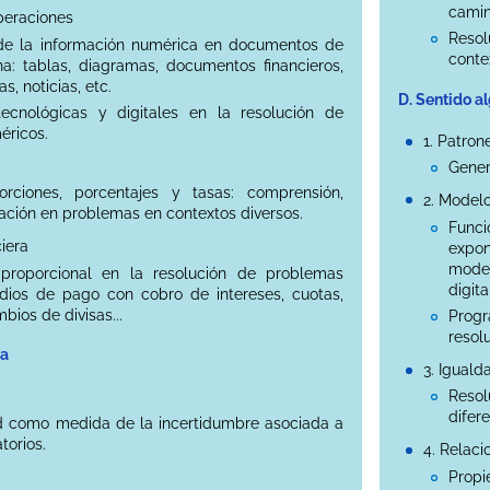
camin
operaciones
Reso
 de la información numérica en documentos de
conte
ana: tablas, diagramas, documentos financieros,
s, noticias, etc.
D. Sentido 
tecnológicas y digitales en la resolución de
éricos.
1. Patron
Gener
orciones, porcentajes y tasas: comprensión,
2. Model
cación en problemas en contextos diversos.
Func
iera
expo
model
proporcional en la resolución de problemas
digita
edios de pago con cobro de intereses, cuotas,
bios de divisas...
Prog
resol
da
3. Igual
Reso
difer
d como medida de la incertidumbre asociada a
torios.
4. Relaci
Propi