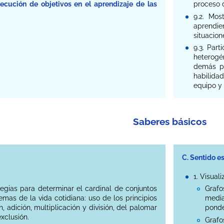
ecución de objetivos en el aprendizaje de las
proceso 
9.2. Mos
aprendien
situacion
9.3. Par
heterogé
demás pe
habilida
equipo y 
Saberes básicos
C. Sentido e
1. Visual
tegias para determinar el cardinal de conjuntos
Grafo
lemas de la vida cotidiana: uso de los principios
medi
 adición, multiplicación y división, del palomar
ponde
exclusión.
Grafo