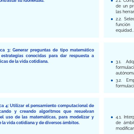
ntrastar su idoneidad.
2.1. Com
de un pr
las herra
2.2. Sel
función 
equidad..
ica 3: Generar preguntas de tipo matemático
 estrategias conocidas para dar respuesta a
cas de la vida cotidiana.
3.1. Ad
formulac
autónom
3.2. Em
formulac
a 4: Utilizar el pensamiento computacional de
icando y creando algoritmos que resuelvan
el uso de las matemáticas, para modelizar y
4.1. Inte
e la vida cotidiana y de diversos ámbitos.
de ámbit
modifica