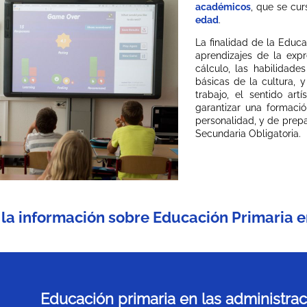
académicos
, que se cu
edad
.
La finalidad de la Educa
aprendizajes de la expre
cálculo, las habilidade
básicas de la cultura, 
trabajo, el sentido artí
garantizar una formació
personalidad, y de prep
Secundaria Obligatoria.
 la información sobre Educación Primaria
Educación primaria en las administra